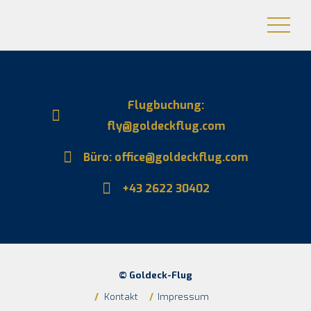
Flug­bu­chung:
fly@goldeckflug.com
Büro: office@goldeckflug.com
+43 2622 30402
© Goldeck-Flug
/
Kontakt
/
Impres­sum