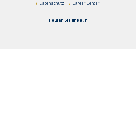
/
Daten­schutz
/
Care­er Cen­ter
Fol­gen Sie uns auf