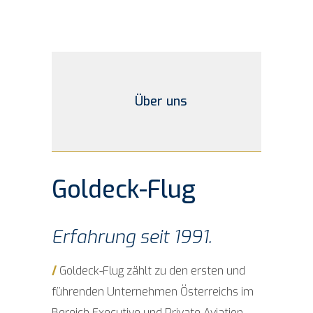
Über uns
Goldeck-Flug
Erfah­rung seit 1991.
/
Goldeck-Flug zählt zu den ers­ten und
füh­ren­den Unter­neh­men Öster­reichs im
Bereich Exe­cu­ti­ve und Pri­va­te Aviation.