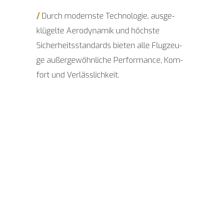
/
Durch moderns­te Tech­no­lo­gie, aus­ge­
klü­gel­te Aero­dy­na­mik und höchs­te
Sicher­heits­stan­dards bie­ten alle Flug­zeu­
ge außer­ge­wöhn­li­che Per­for­mance, Kom­
fort und Verlässlichkeit.