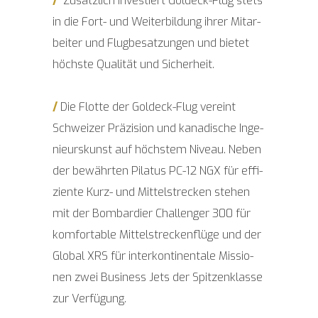
/
Zusätz­lich inves­tiert Goldeck-Flug stets
in die Fort- und Wei­ter­bil­dung ihrer Mit­ar­
bei­ter und Flug­be­sat­zun­gen und bie­tet
höchs­te Qua­li­tät und Sicherheit.
/
Die Flotte der Goldeck-Flug ver­eint
Schwei­zer Prä­zi­si­on und kana­di­sche Inge­
nieurs­kunst auf höchs­tem Niveau. Neben
der bewähr­ten Pila­tus PC-12 NGX für effi­
zi­en­te Kurz- und Mit­tel­stre­cken ste­hen
mit der Bom­bar­dier Chal­len­ger 300 für
kom­for­ta­ble Mit­tel­stre­cken­flü­ge und der
Glo­bal XRS für inter­kon­ti­nen­ta­le Mis­sio­
nen zwei Busi­ness Jets der Spit­zen­klas­se
zur Verfügung.