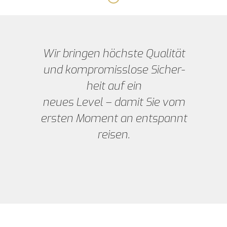
Wir brin­gen höchs­te Qua­li­tät
und kom­pro­miss­lo­se Sicher­
heit auf ein
neu­es Level – damit Sie vom
ers­ten Moment an ent­spannt
reisen.