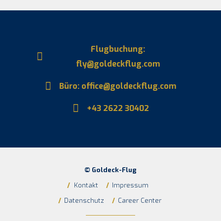
Flugbuchung:
fly@goldeckflug.com
Büro: office@goldeckflug.com
+43 2622 30402
© Goldeck-Flug
/
Kontakt
/
Impressum
/
Datenschutz
/
Career Center