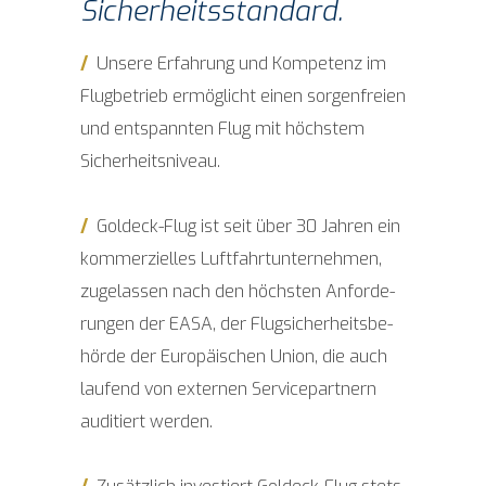
Sicherheitsstandard.
/
Unse­re Erfah­rung und Kom­pe­tenz im
Flug­be­trieb ermög­licht einen sor­gen­frei­en
und ent­spann­ten Flug mit höchs­tem
Sicherheitsniveau.
/
Goldeck-Flug ist seit über 30 Jah­ren ein
kom­mer­zi­el­les Luft­fahrt­un­ter­neh­men,
zuge­las­sen nach den höchs­ten Anfor­de­
run­gen der EASA, der Flug­si­cher­heits­be­
hör­de der Euro­päi­schen Uni­on, die auch
lau­fend von exter­nen Ser­vice­part­nern
audi­tiert werden.