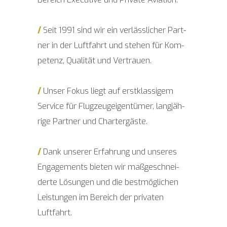
/
Seit 1991 sind wir ein ver­läss­li­cher Part­
ner in der Luft­fahrt und ste­hen für Kom­
pe­tenz, Qua­li­tät und Vertrauen.
/
Unser Fokus liegt auf erst­klas­si­gem
Ser­vice für Flug­zeug­ei­gen­tü­mer, lang­jäh­
ri­ge Part­ner und Chartergäste.
/
Dank unse­rer Erfah­rung und unse­res
Enga­ge­ments bie­ten wir maß­ge­schnei­
der­te Lösun­gen und die best­mög­li­chen
Leis­tun­gen im Bereich der pri­va­ten
Luftfahrt.