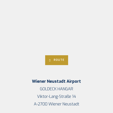
ROU­TE
Wie­ner Neu­stadt Airport
GOLDECK HANGAR
Vik­tor-Lang-Stra­ße 14
A‑2700 Wie­ner Neustadt