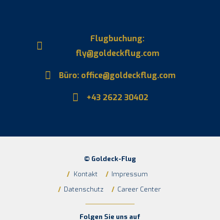
Flugbuchung:
fly@goldeckflug.com
Büro: office@goldeckflug.com
+43 2622 30402
© Goldeck-Flug
/
Kontakt
/
Impressum
/
Datenschutz
/
Career Center
Folgen Sie uns auf